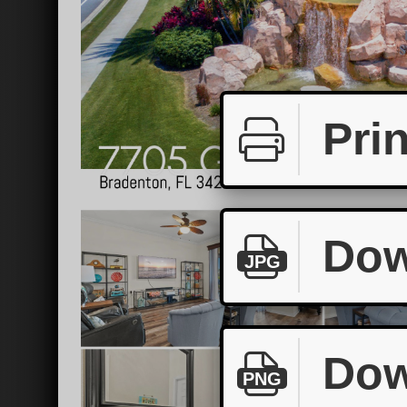
Prin
Dow
JPG
Dow
PNG