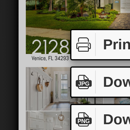
Prin
Dow
JPG
Dow
PNG